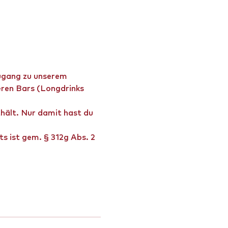
Zugang zu unserem 
eren Bars (Longdrinks 
thält. Nur damit hast du 
s ist gem. § 312g Abs. 2 