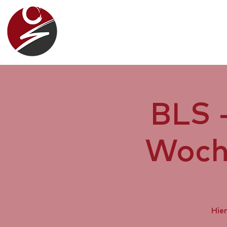
Camp
BLS 
Woch
Hier