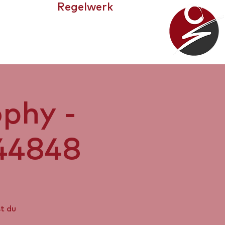
Regelwerk
WIR
phy -
44848
st du