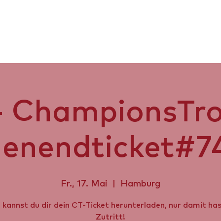
us Air 2026
CT '26
SPORT
- ChampionsTro
enendticket#7
Fr., 17. Mai
  |  
Hamburg
 kannst du dir dein CT-Ticket herunterladen, nur damit ha
Zutritt!