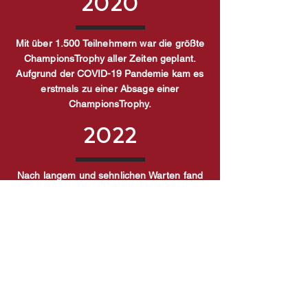
2020
Mit über 1.500 Teilnehmern war die größte
ChampionsTrophy aller Zeiten geplant.
Aufgrund der COVID-19 Pandemie kam es
erstmals zu einer Absage einer
ChampionsTrophy.
2022
Nach langem und sehnlichen Warten fand
endlich wieder die ChampionsTrophy mit
22 Universitäten bei strahlendem
Sonnenschein an der CU Arena statt.
2024
20 Jahre Spirit! Und die ChampionsTrophy
wächst weiter: Beispiellose 2000 Studenten