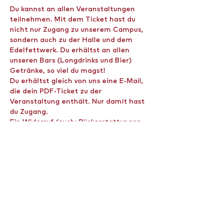
Du kannst an allen Veranstaltungen 
teilnehmen. Mit dem Ticket hast du 
nicht nur Zugang zu unserem Campus, 
sondern auch zu der Halle und dem 
Edelfettwerk. Du erhältst an allen 
unseren Bars (Longdrinks und Bier) 
Getränke, so viel du magst!
Du erhältst gleich von uns eine E-Mail, 
die dein PDF-Ticket zu der 
Veranstaltung enthält. Nur damit hast 
du Zugang.
Ein Widerruf (auch: Rückerstattungen, 
Stornierungen oder ein Umtausch) der 
Tickets ist gem. § 312g Abs. 2 Nr. 9 
BGB ausgeschlossen.
Einlass ab 18 Jahren!