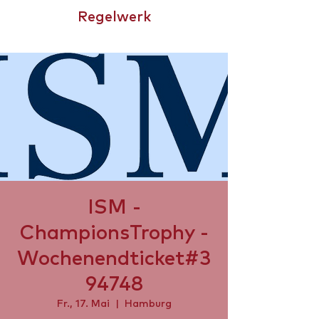
Regelwerk
CHAMPIONSTROPHY
ISM -
ChampionsTrophy -
Wochenendticket#3
94748
Fr., 17. Mai
  |  
Hamburg