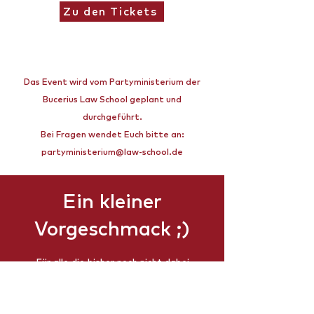
Zu den Tickets
Das Event wird vom Partyministerium der
Bucerius Law School geplant und
durchgeführt.
Bei Fragen wendet Euch bitte an:
partyministerium@law-school.de
Ein kleiner
Vorgeschmack ;)
Für alle die bisher noch nicht dabei
waren, klickt einmal unten, dann seht
ihr was für ein geiler Abend euch