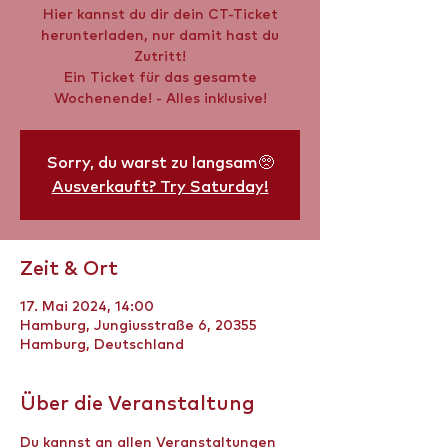
Hier kannst du dir dein CT-Ticket
herunterladen, nur damit hast du
Zutritt!
Ein Ticket für das gesamte
Wochenende! - Alles inklusive!
Sorry, du warst zu langsam🥺
Ausverkauft? Try Saturday!
Zeit & Ort
17. Mai 2024, 14:00
Hamburg, Jungiusstraße 6, 20355
Hamburg, Deutschland
Über die Veranstaltung
Du kannst an allen Veranstaltungen 