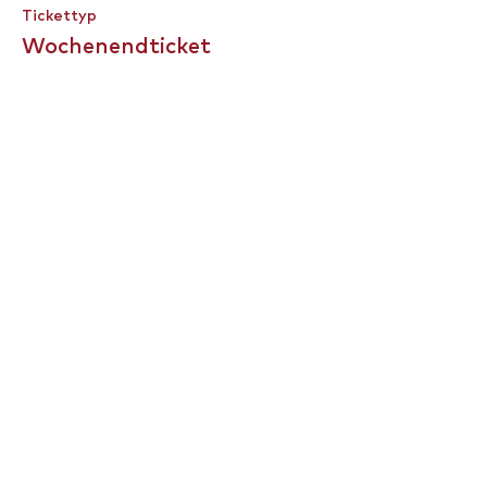
Tickettyp
Wochenendticket
Mehr Infos
Preis
0,00 €
Diese Veranstaltung ist
ausverkauft
Impressum
Datenschutz