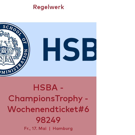
Regelwerk
CHAMPIONSTROPHY
HSBA -
ChampionsTrophy -
Wochenendticket#6
98249
Fr., 17. Mai
  |  
Hamburg