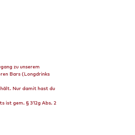
Zugang zu unserem 
eren Bars (Longdrinks 
thält. Nur damit hast du 
s ist gem. § 312g Abs. 2 