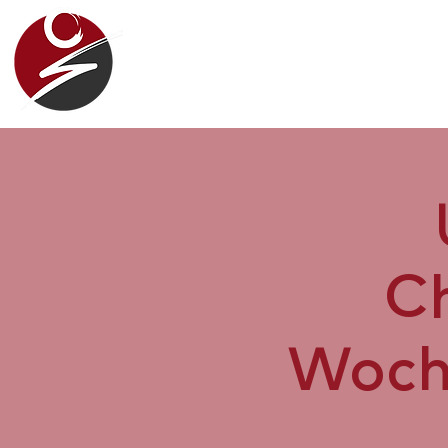
Camp
C
Woch