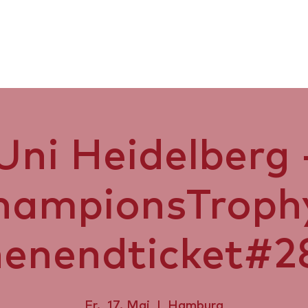
us Air 2026
CT '26
SPORT
Uni Heidelberg 
hampionsTrophy
enendticket#2
Fr., 17. Mai
  |  
Hamburg