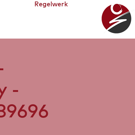
Regelwerk
WIR
-
 -
89696