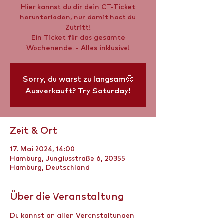
Hier kannst du dir dein CT-Ticket
herunterladen, nur damit hast du
Zutritt!
Ein Ticket für das gesamte
Wochenende! - Alles inklusive!
Sorry, du warst zu langsam🥺
Ausverkauft? Try Saturday!
Zeit & Ort
17. Mai 2024, 14:00
Hamburg, Jungiusstraße 6, 20355
Hamburg, Deutschland
Über die Veranstaltung
Du kannst an allen Veranstaltungen 