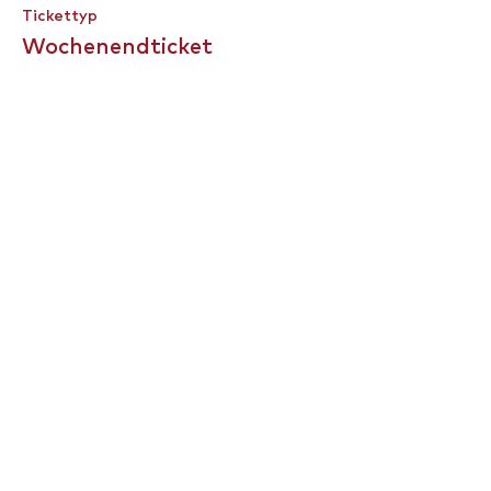
Tickettyp
Wochenendticket
Mehr Infos
Preis
0,00 €
Diese Veranstaltung ist
ausverkauft
Impressum
Datenschutz