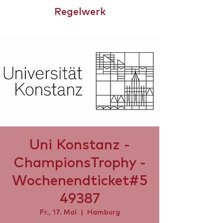
Regelwerk
CHAMPIONSTROPHY
Uni Konstanz -
ChampionsTrophy -
Wochenendticket#5
49387
Fr., 17. Mai
  |  
Hamburg