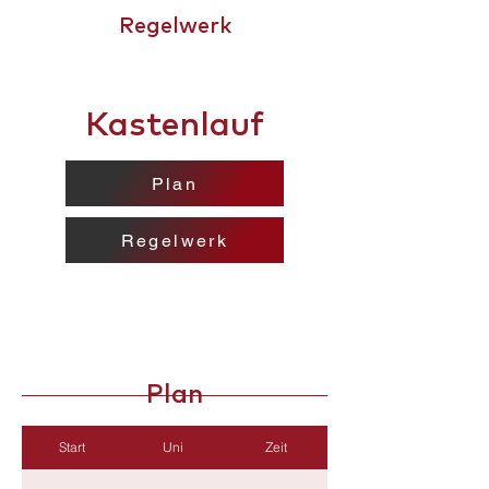
Regelwerk
CHAMPIONSTROPHY
Kastenlauf
Plan
Regelwerk
Plan
Start
Uni
Zeit