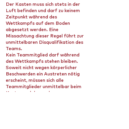
Der Kasten muss sich stets in der
Luft befinden und darf zu keinem
Zeitpunkt während des
Wettkampfs auf dem Boden
abgesetzt werden. Eine
Missachtung dieser Regel führt zur
unmittelbaren Disqualifikation des
Teams.
Kein Teammitglied darf während
des Wettkampfs stehen bleiben.
Soweit nicht wegen körperlicher
Beschwerden ein Austreten nötig
erscheint, müssen sich alle
Teammitglieder unmittelbar beim
Kasten und den anderen
Teammitgliedern befinden. Die
SchiedsrichterInnen entscheiden
nach Ermessen. Etwaiges
Entfernen einzelner Mitglieder von
ihrem Team ist regelwidrig und