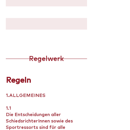
Regelwerk
Regeln
1.ALLGEMEINES
1.1
Die Entscheidungen aller
SchiedsrichterInnen sowie des
Sportressorts sind für alle