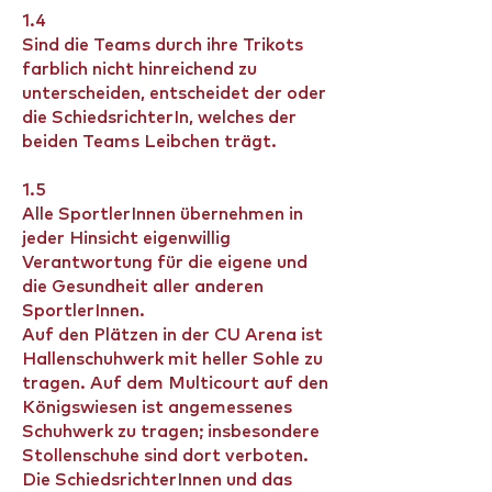
1.4
Sind die Teams durch ihre Trikots
farblich nicht hinreichend zu
unterscheiden, entscheidet der oder
die SchiedsrichterIn, welches der
beiden Teams Leibchen trägt.
1.5
Alle SportlerInnen übernehmen in
jeder Hinsicht eigenwillig
Verantwortung für die eigene und
die Gesundheit aller anderen
SportlerInnen.
Auf den Plätzen in der CU Arena ist
Hallenschuhwerk mit heller Sohle zu
tragen. Auf dem Multicourt auf den
Königswiesen ist angemessenes
Schuhwerk zu tragen; insbesondere
Stollenschuhe sind dort verboten.
Die SchiedsrichterInnen und das