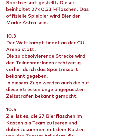
Sportressort gestellt. Dieser
beinhaltet 27x 0,33 l-Flaschen. Das
offizielle Spielbier wird Bier der
Marke Astra sein.
10.3
Der Wettkampf findet an der CU
Arena statt.
Die zu absolvierende Strecke wird
den TeilnehmerInnen rechtzeitig
vorher durch das Sportressort
bekannt gegeben.
In diesem Zuge werden auch die auf
diese Streckenlänge angepassten
Zeitstrafen bekannt gemacht.
10.4
Ziel ist es, die 27 Bierflaschen im
Kasten als Team zu leeren und
dabei zusammen mit dem Kasten