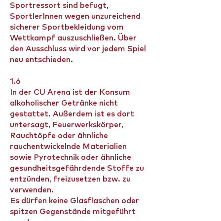
Sportressort sind befugt,
SportlerInnen wegen unzureichend
sicherer Sportbekleidung vom
Wettkampf auszuschließen. Über
den Ausschluss wird vor jedem Spiel
neu entschieden.
1.6
In der CU Arena ist der Konsum
alkoholischer Getränke nicht
gestattet. Außerdem ist es dort
untersagt, Feuerwerkskörper,
Rauchtöpfe oder ähnliche
rauchentwickelnde Materialien
sowie Pyrotechnik oder ähnliche
gesundheitsgefährdende Stoffe zu
entzünden, freizusetzen bzw. zu
verwenden.
Es dürfen keine Glasflaschen oder
spitzen Gegenstände mitgeführt