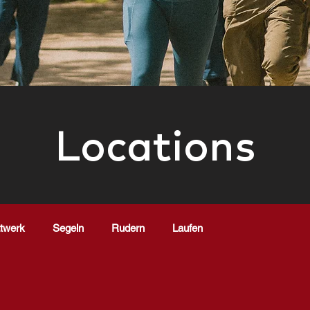
Locations
ttwerk
Segeln
Rudern
Laufen