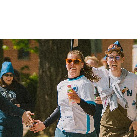
us Air 2026
CT '26
SPORT